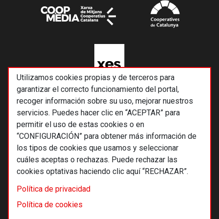
Utilizamos cookies propias y de terceros para
garantizar el correcto funcionamiento del portal,
recoger información sobre su uso, mejorar nuestros
servicios. Puedes hacer clic en “ACEPTAR” para
permitir el uso de estas cookies o en
“CONFIGURACIÓN” para obtener más información de
los tipos de cookies que usamos y seleccionar
cuáles aceptas o rechazas. Puede rechazar las
cookies optativas haciendo clic aquí “RECHAZAR”.
© 2026 Alternativas económicas SCCL
Política de privacidad
Footer
Términos y condiciones de uso
Política de cookies
Política de privacidad