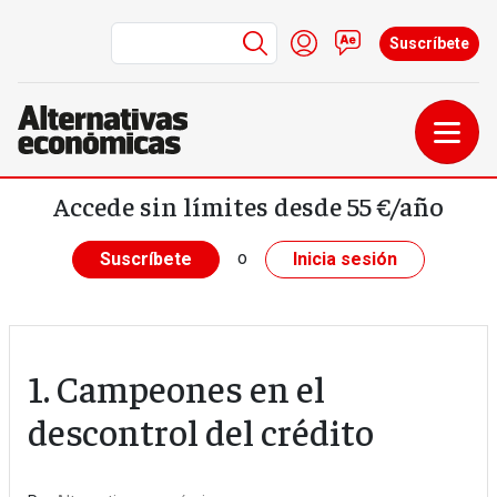
Menú de cuenta de us
Iniciar sesión
Contacto
Suscríbete
Pasar al contenido principal
Accede sin límites desde 55 €/año
o
Suscríbete
Inicia sesión
1. Campeones en el
descontrol del crédito