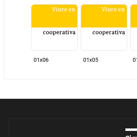
Viure en
Viure en
cooperativa
cooperativa
01x06
01x05
0