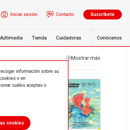
ú de cuenta de usuario
Iniciar sesión
Contacto
Suscríbete
Multimedia
Tienda
Cuidadoras
Conócenos
Mostrar más
 recoger información sobre su
 cookies o en
ionar cuáles aceptas o
las cookies