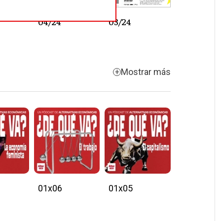
04/24
03/24
Mostrar más
01x06
01x05