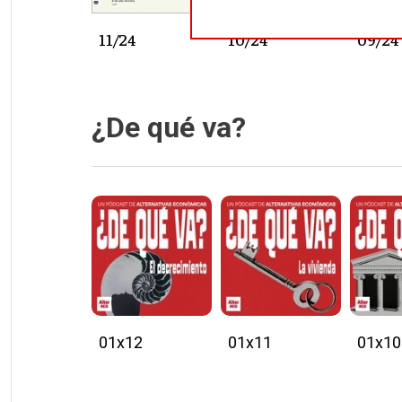
11/24
10/24
09/24
¿De qué va?
01x12
01x11
01x10