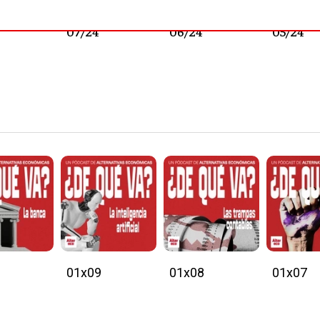
07/24
06/24
05/24
01x09
01x08
01x07