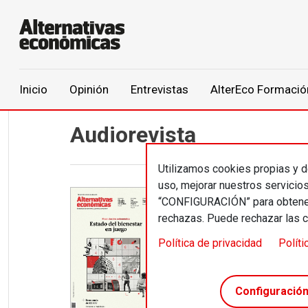
Main navigation
Inicio
Opinión
Entrevistas
AlterEco Formació
Pasar al contenido principal
Audiorevista
Utilizamos cookies propias y de
uso, mejorar nuestros servicio
“CONFIGURACIÓN” para obtener 
rechazas. Puede rechazar las 
Política de privacidad
Políti
Configuració