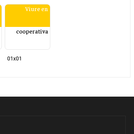
Viure en
cooperativa
01x01