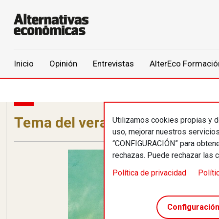
Main navigation
Inicio
Opinión
Entrevistas
AlterEco Formació
Pasar al contenido principal
Tema del verano
Utilizamos cookies propias y de
uso, mejorar nuestros servicio
“CONFIGURACIÓN” para obtener 
rechazas. Puede rechazar las 
Política de privacidad
Políti
Configuració