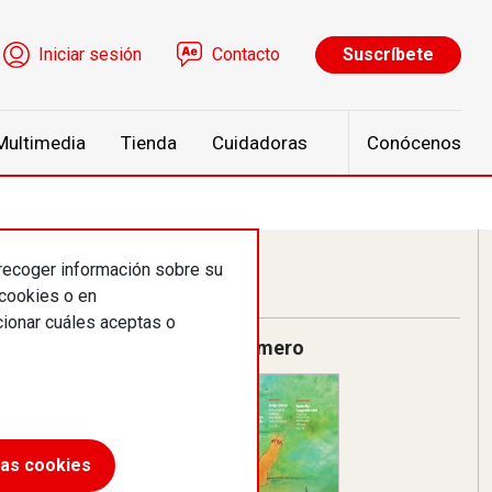
ú de cuenta de usuario
Iniciar sesión
Contacto
Suscríbete
Multimedia
Tienda
Cuidadoras
Conócenos
 recoger información sobre su
 cookies o en
ionar cuáles aceptas o
Último número
las cookies