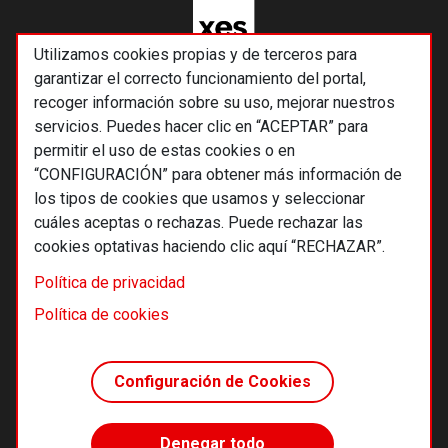
Utilizamos cookies propias y de terceros para
garantizar el correcto funcionamiento del portal,
recoger información sobre su uso, mejorar nuestros
servicios. Puedes hacer clic en “ACEPTAR” para
permitir el uso de estas cookies o en
“CONFIGURACIÓN” para obtener más información de
los tipos de cookies que usamos y seleccionar
cuáles aceptas o rechazas. Puede rechazar las
cookies optativas haciendo clic aquí “RECHAZAR”.
© 2026 Alternativas económicas SCCL
Política de privacidad
Footer
Términos y condiciones de uso
Política de cookies
Política de privacidad
Política de cookies
Configuración de Cookies
Principios editoriales
Transparencia cooperativa
Denegar todo