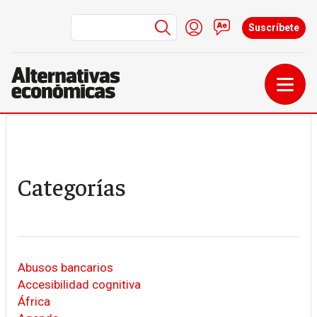
Menú de cuenta de us
Iniciar sesión
Contacto
Suscríbete
Pasar al contenido principal
Categorías
Abusos bancarios
Accesibilidad cognitiva
África