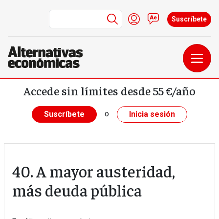
Menú de cuenta de us
Iniciar sesión
Contacto
Suscríbete
Pasar al contenido principal
Accede sin límites desde 55 €/año
o
Suscríbete
Inicia sesión
40. A mayor austeridad,
más deuda pública