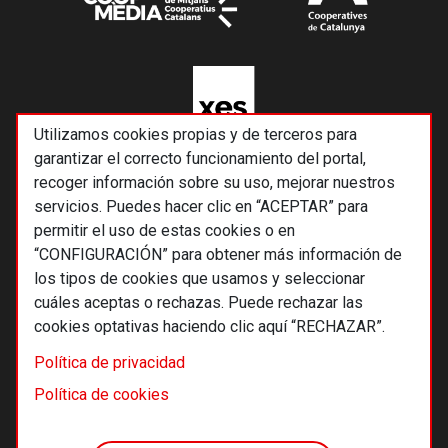
Utilizamos cookies propias y de terceros para
garantizar el correcto funcionamiento del portal,
recoger información sobre su uso, mejorar nuestros
servicios. Puedes hacer clic en “ACEPTAR” para
permitir el uso de estas cookies o en
“CONFIGURACIÓN” para obtener más información de
los tipos de cookies que usamos y seleccionar
cuáles aceptas o rechazas. Puede rechazar las
cookies optativas haciendo clic aquí “RECHAZAR”.
© 2026 Alternativas económicas SCCL
Política de privacidad
Footer
Términos y condiciones de uso
Política de cookies
Política de privacidad
Política de cookies