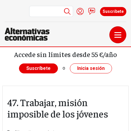
Menú de cuenta de us
Iniciar sesión
Contacto
Suscríbete
Pasar al contenido principal
Accede sin límites desde 55 €/año
o
Suscríbete
Inicia sesión
47. Trabajar, misión
imposible de los jóvenes