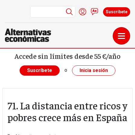
Menú de cuenta de us
Iniciar sesión
Contacto
Suscríbete
Pasar al contenido principal
Accede sin límites desde 55 €/año
o
Suscríbete
Inicia sesión
71. La distancia entre ricos y
pobres crece más en España