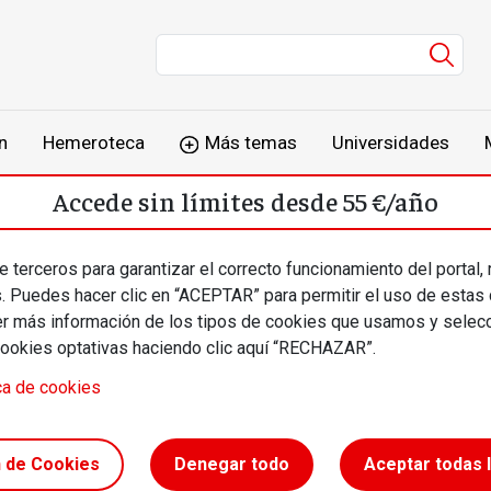
Men
n
Hemeroteca
Más temas
Universidades
Accede sin límites desde 55 €/año
o
Suscríbete
Inicia sesión
 terceros para garantizar el correcto funcionamiento del portal,
s. Puedes hacer clic en “ACEPTAR” para permitir el uso de estas
más información de los tipos de cookies que usamos y selecc
cookies optativas haciendo clic aquí “RECHAZAR”.
ca de cookies
l
n de Cookies
Denegar todo
Aceptar todas 