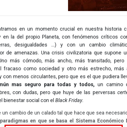
tramos en un momento crucial en nuestra historia 
en la del propio Planeta, con fenómenos críticos c
uerras, desigualdades …) y con un cambio climát
dor de amenazas. Una crisis civilizatoria que supone 
Uno más cómodo, más ancho, más transitado, pero
 al fracaso como sociedad y otro más estrecho, más
 con menos circulantes, pero que es el que pudiera ll
mún mas seguro para todas y todos,
un camino q
bres, con dudas, pero que huye de las perversas
cer
l bienestar social con el
Black Friday
.
e un cambio de un calado tal que hace que sea necesar
 paradigmas en que se basa el Sistema Económico