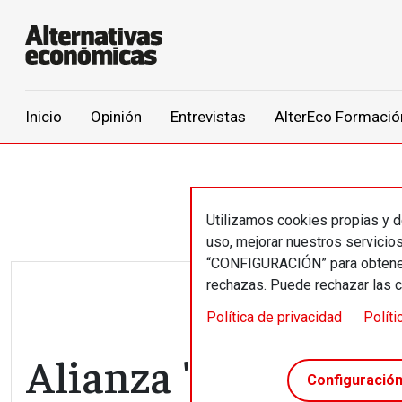
Main navigation
Inicio
Opinión
Entrevistas
AlterEco Formació
Pasar al contenido principal
Utilizamos cookies propias y de
uso, mejorar nuestros servicio
“CONFIGURACIÓN” para obtener 
rechazas. Puede rechazar las 
Política de privacidad
Políti
Alianza 'Más allá de
Configuració