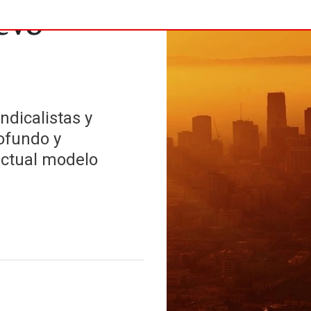
evo
indicalistas y
ofundo y
 actual modelo