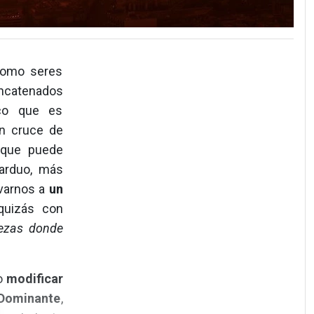
como seres
oncatenados
ico que es
un cruce de
 que puede
 arduo, más
evarnos a
un
uizás con
tezas donde
io
modificar
 Dominante
,