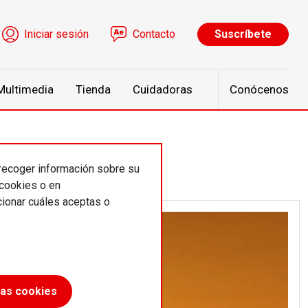
ú de cuenta de usuario
Iniciar sesión
Contacto
Suscríbete
Multimedia
Tienda
Cuidadoras
Conócenos
 recoger información sobre su
 cookies o en
ionar cuáles aceptas o
las cookies