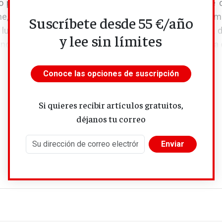
por desarmar y deconstruir el relato de permanente 
ine, urdido sobre la base de una supuesta naturaleza hu
Suscríbete desde 55 €/año
n lucha permanente consigo mismo y con la naturaleza d
y lee sin límites
ncia como factor humano que lleva al productivismo y a e
Conoce las opciones de suscripción
Si quieres recibir artículos gratuitos,
déjanos tu correo