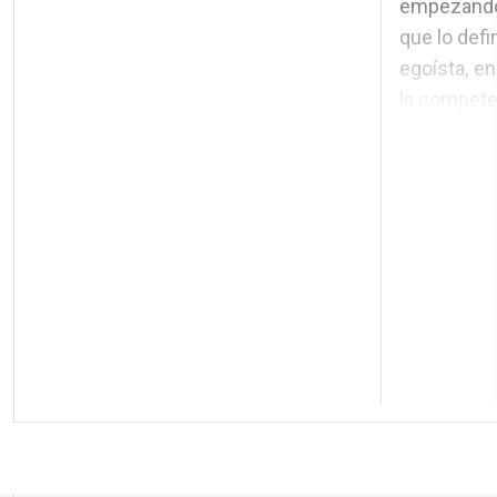
empezando 
que lo def
egoísta, e
la compete