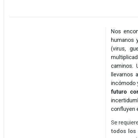
Nos encon
humanos y 
(virus, g
multiplica
caminos. 
llevarnos
incómodo y
futuro co
incertidum
confluyen e
Se requier
todos los