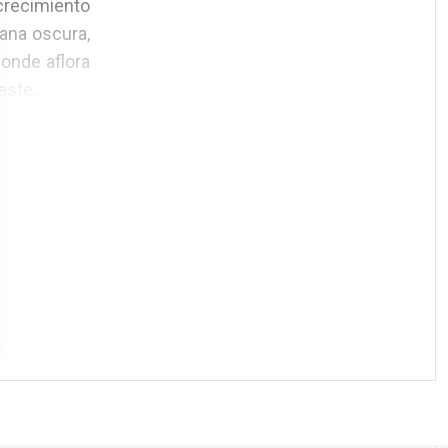
crecimiento
mana oscura,
onde aflora
ste...