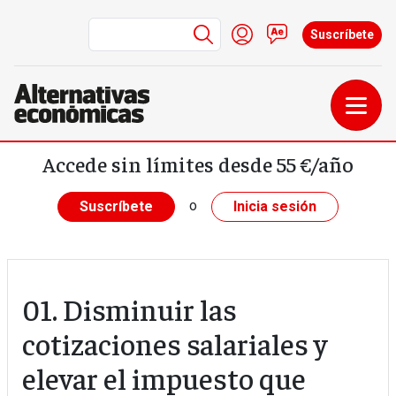
Menú de cuenta de us
Iniciar sesión
Contacto
Suscríbete
Pasar al contenido principal
Accede sin límites desde 55 €/año
o
Suscríbete
Inicia sesión
01. Disminuir las
cotizaciones salariales y
elevar el impuesto que