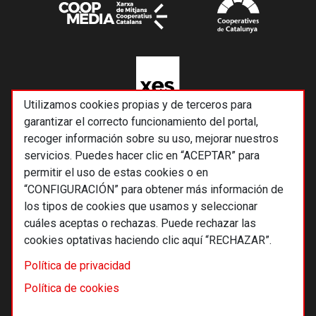
Utilizamos cookies propias y de terceros para
garantizar el correcto funcionamiento del portal,
recoger información sobre su uso, mejorar nuestros
servicios. Puedes hacer clic en “ACEPTAR” para
permitir el uso de estas cookies o en
“CONFIGURACIÓN” para obtener más información de
los tipos de cookies que usamos y seleccionar
cuáles aceptas o rechazas. Puede rechazar las
cookies optativas haciendo clic aquí “RECHAZAR”.
© 2026 Alternativas económicas SCCL
Política de privacidad
Footer
Términos y condiciones de uso
Política de cookies
Política de privacidad