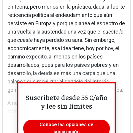
en teoría, pero menos en la práctica, dada la fuerte
reticencia política al endeudamiento que aún
persiste en Europa y porque planea el espectro de
una vuelta a la austeridad una vez que el
cueste lo
que cueste
haya perdido su aura. Sin embargo,
económicamente, esa idea tiene, hoy por hoy, el
camino expedito, al menos en los países
desarrollados, pues para los países pobres y en
desarrollo, la deuda es más una carga que una
palanca que movilizar al servicio del interés
general. Este es especialmente el caso de África.
Suscríbete desde 55 €/año
A nadie se le escapa: ningún país de ese
y lee sin límites
continente tiene los medios para poner...
Conoce las opciones de
suscripción