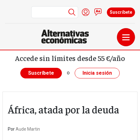
Menú de cuenta de us
Iniciar sesión
Contacto
Suscríbete
Pasar al contenido principal
Accede sin límites desde 55 €/año
o
Suscríbete
Inicia sesión
África, atada por la deuda
Por
Aude Martin