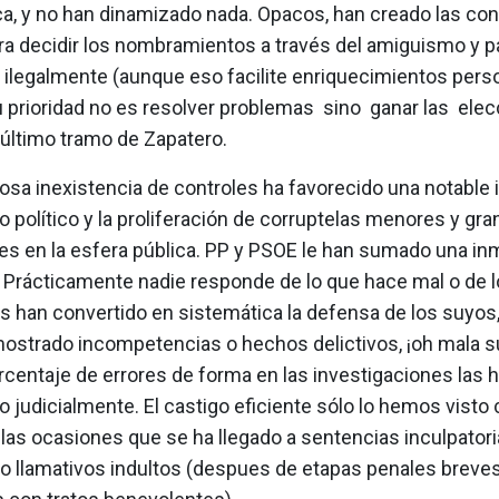
a, y no han dinamizado nada. Opacos, han creado las co
ra decidir los nombramientos a través del amiguismo y p
e ilegalmente (aunque eso facilite enriquecimientos pers
Su prioridad no es resolver problemas sino ganar las elec
 último tramo de Zapatero.
sa inexistencia de controles ha favorecido una notable i
jo político y la proliferación de corruptelas menores y gr
es en la esfera pública. PP y PSOE le han sumado una i
 Prácticamente nadie responde de lo que hace mal o de l
os han convertido en sistemática la defensa de los suyos
ostrado incompetencias o hechos delictivos, ¡oh mala su
centaje de errores de forma en las investigaciones las 
 judicialmente. El castigo eficiente sólo lo hemos visto 
 las ocasiones que se ha llegado a sentencias inculpato
go llamativos indultos (despues de etapas penales breve