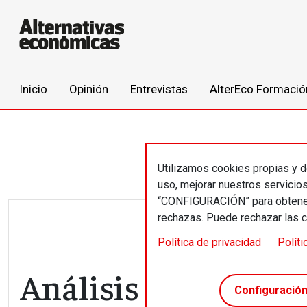
Main navigation
Inicio
Opinión
Entrevistas
AlterEco Formació
Pasar al contenido principal
Utilizamos cookies propias y de
uso, mejorar nuestros servicio
“CONFIGURACIÓN” para obtener 
rechazas. Puede rechazar las 
Política de privacidad
Políti
Análisis de Antonio
Configuració