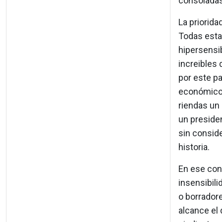
consoladas
La priorida
Todas esta
hipersensib
increibles 
por este pa
económico y
riendas un
un preside
sin conside
historia.
En ese con
insensibili
o borradore
alcance el 