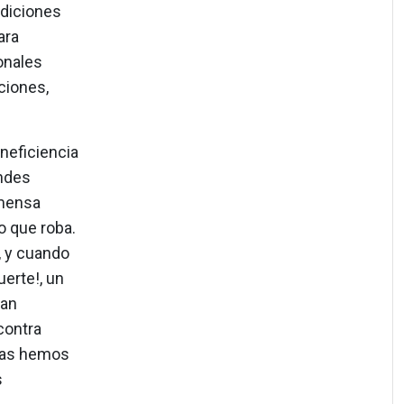
ndiciones
ara
onales
ciones,
neficiencia
andes
nmensa
o que roba.
, y cuando
erte!, un
han
contra
rias hemos
s