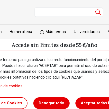
Men
n
Hemeroteca
Más temas
Universidades
Accede sin límites desde 55 €/año
o
Suscríbete
Inicia sesión
 terceros para garantizar el correcto funcionamiento del portal,
s. Puedes hacer clic en “ACEPTAR” para permitir el uso de estas
más información de los tipos de cookies que usamos y selecc
cookies optativas haciendo clic aquí “RECHAZAR”.
ca de cookies
 Franco:
n de Cookies
Denegar todo
Aceptar todas 