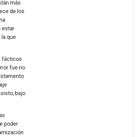
stán más
rece de los
una
 estar
 la que
 fácticos
rror fue no
l estamento
aje
isto, bajo
as
de poder
namización