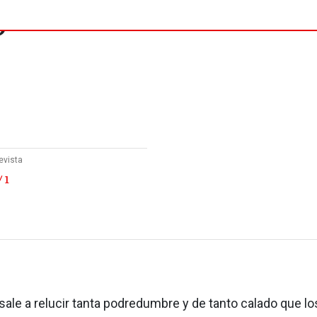
o
evista
 1
ale a relucir tanta podredumbre y de tanto calado que lo