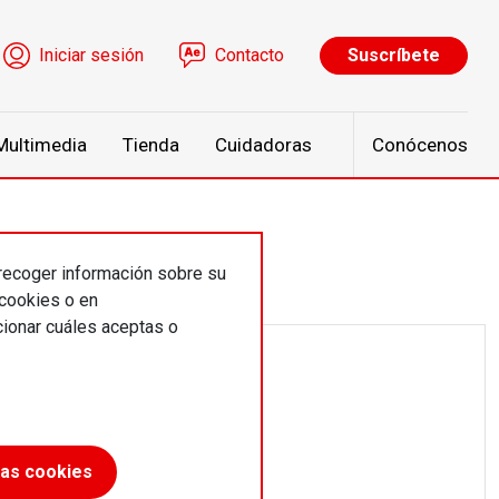
ú de cuenta de usuario
Iniciar sesión
Contacto
Suscríbete
Multimedia
Tienda
Cuidadoras
Conócenos
 recoger información sobre su
 cookies o en
ionar cuáles aceptas o
las cookies