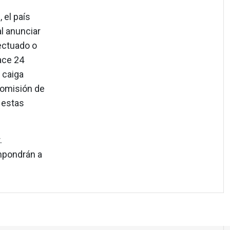
 el país
l anunciar
ectuado o
ace 24
 caiga
comisión de
 estas
.
mpondrán a