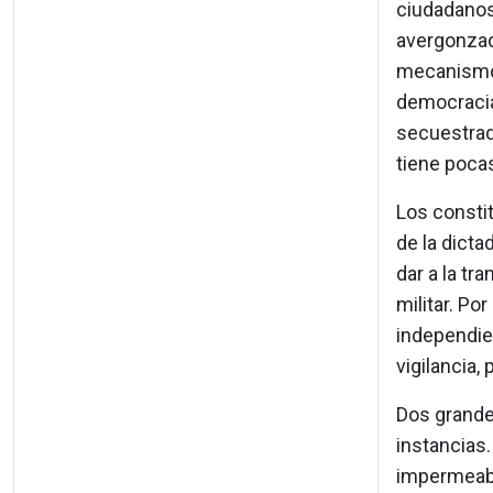
ciudadanos
avergonzado
mecanismos
democracia
secuestrad
tiene pocas
Los constit
de la dicta
dar a la tr
militar. Po
independie
vigilancia,
Dos grande
instancias.
impermeabl