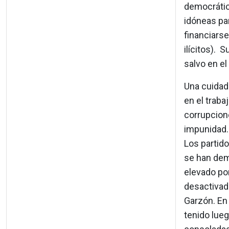
democrátic
idóneas pa
financiars
ilícitos). 
salvo en el
Una cuidado
en el traba
corrupcion
impunidad.
Los partid
se han dem
elevado por
desactivado
Garzón. En
tenido lue