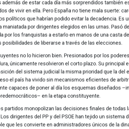
 además de estar cada día más sorprendidos también e
s de vivir en ella. Pero España no tiene mala suerte: ca
 políticos que habrían podido evitar la decadencia. Es 
 maniatada por dirigentes elegidos en las urnas. Pasó de
a por los franquistas a estarlo en manos de una casta de
 posibilidades de liberarse a través de las elecciones.
uyentes no lo hicieron bien. Presionados por los poderes
dura, únicamente resolvieron el corto plazo. Su principal e
ansición del sistema judicial la misma prioridad que la de
r eso el país ha vivido sin mecanismos eficientes de arbitr
nte capaces de poner al día los esquemas diseñados –ins
 predemocráticos– en la etapa constituyente.
s partidos monopolizan las decisiones finales de todas l
 Los dirigentes del PP y del PSOE han tejido un sistema 
e que les convierte en administradores únicos de la di