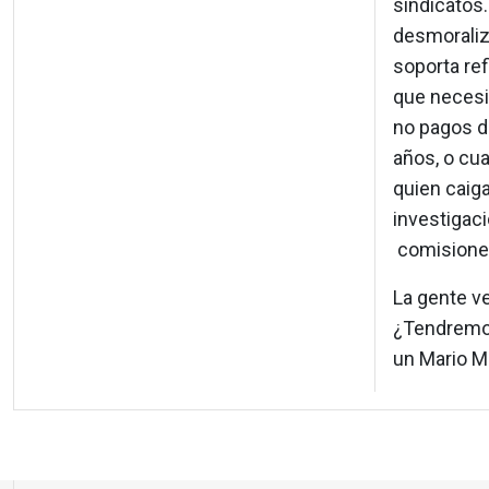
sindicatos.
desmoralizá
soporta ref
que necesi
no pagos d
años, o cua
quien caig
investigaci
comisiones
La gente ve
¿Tendremos
un Mario M