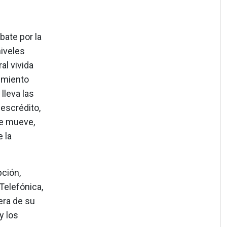
bate por la
niveles
al vivida
gimiento
lleva las
escrédito,
se mueve,
 la
ción,
Telefónica,
era de su
y los