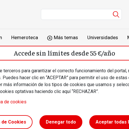
Men
n
Hemeroteca
Más temas
Universidades
Accede sin límites desde 55 €/año
o
Suscríbete
Inicia sesión
 terceros para garantizar el correcto funcionamiento del portal,
s. Puedes hacer clic en “ACEPTAR” para permitir el uso de estas
más información de los tipos de cookies que usamos y selecc
cookies optativas haciendo clic aquí “RECHAZAR”.
ca de cookies
 ciudad
n de Cookies
Denegar todo
Aceptar todas 