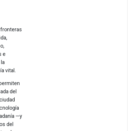
 fronteras
ida,
o,
s e
la
 vital.
 permiten
jada del
ciudad
ecnología
dadanía —y
os del