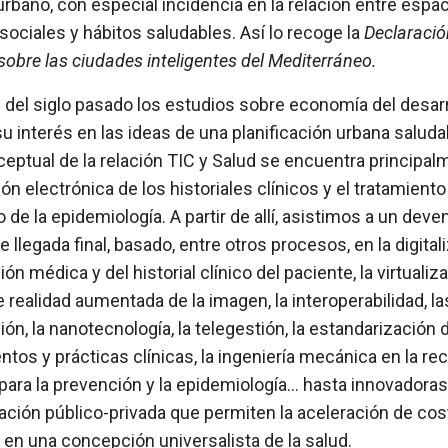
urbano, con especial incidencia en la relación entre espac
sociales y hábitos saludables. Así lo recoge la
Declaració
obre las ciudades inteligentes del Mediterráneo.
s del siglo pasado los estudios sobre economía del desarr
u interés en las ideas de una planificación urbana saludab
eptual de la relación TIC y Salud se encuentra principal
ón electrónica de los historiales clínicos y el tratamiento
 de la epidemiología. A partir de allí, asistimos a un deve
e llegada final, basado, entre otros procesos, en la digital
ón médica y del historial clínico del paciente, la virtualiz
 realidad aumentada de la imagen, la interoperabilidad, l
n, la nanotecnología, la telegestión, la estandarización 
tos y prácticas clínicas, la ingeniería mecánica en la re
 para la prevención y la epidemiología… hasta innovadora
ación público-privada que permiten la aceleración de co
en una concepción universalista de la salud.