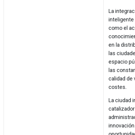
La integrac
inteligent
como el a
conocimient
en la distr
las ciudade
espacio púb
las constan
calidad de 
costes.
La ciudad 
catalizador
administrac
innovación 
oportunida