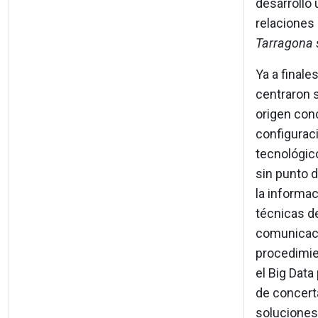
desarrollo 
relaciones 
Tarragona s
Ya a finale
centraron s
origen conc
configuraci
tecnológico
sin punto d
la informaci
técnicas de
comunicació
procedimien
el Big Data
de concert
soluciones 