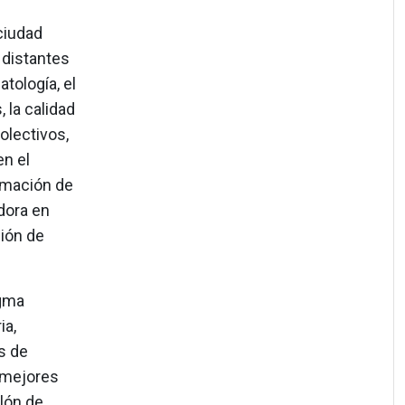
ciudad
 distantes
atología, el
 la calidad
olectivos,
en el
ormación de
dora en
ción de
igma
ia,
s de
y mejores
lón de