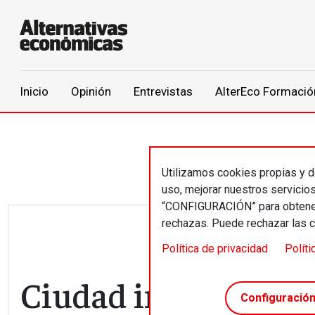
Main navigation
Inicio
Opinión
Entrevistas
AlterEco Formació
Pasar al contenido principal
Utilizamos cookies propias y de
uso, mejorar nuestros servicio
“CONFIGURACIÓN” para obtener 
rechazas. Puede rechazar las 
Política de privacidad
Políti
Ciudad inteligente,
Configuració