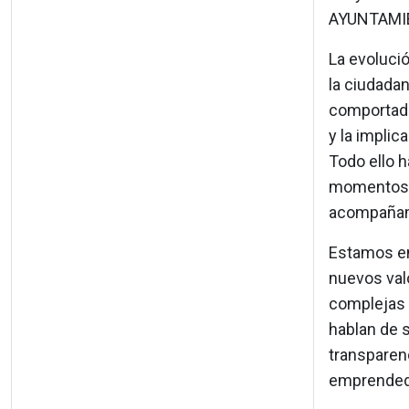
AYUNTAMI
La evoluci
la ciudada
comportado
y la implic
Todo ello 
momentos: p
acompaña
Estamos en
nuevos val
complejas y
hablan de s
transparenc
emprendedu