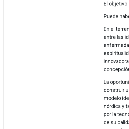
El objetivo
Puede haber
En el terre
entre las i
enfermedad,
espirituali
innovadoras
concepción 
La oportun
construir u
modelo ide
nórdica y t
por la tecn
de su calid