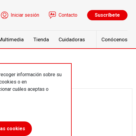
ú de cuenta de usuario
Iniciar sesión
Contacto
Suscríbete
Multimedia
Tienda
Cuidadoras
Conócenos
 recoger información sobre su
 cookies o en
ionar cuáles aceptas o
las cookies