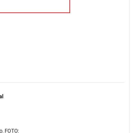
al
o. FOTO: