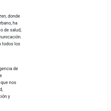
zen
, donde
rbano, ha
o de salud,
municación.
 todos los
gencia de
e
, que nos
d,
ción y