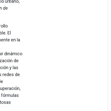
io urbano,
n de
ollo
le. El
mente en la
nir dinámico
ización de
ación y las
as redes de
de
cuperación,
s fórmulas
stosas