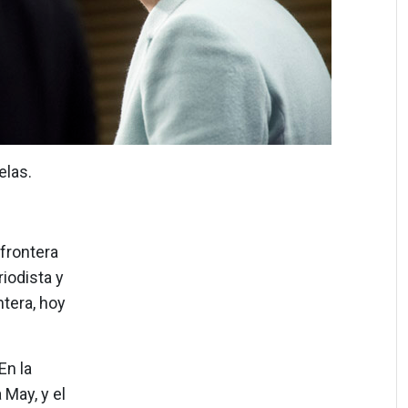
elas.
frontera
riodista y
ntera, hoy
En la
 May, y el