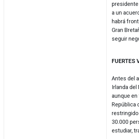
presidente
a un acuerd
habrá front
Gran Bretañ
seguir neg
FUERTES 
Antes del a
Irlanda del
aunque en t
República d
restringid
30.000 pers
estudiar, 