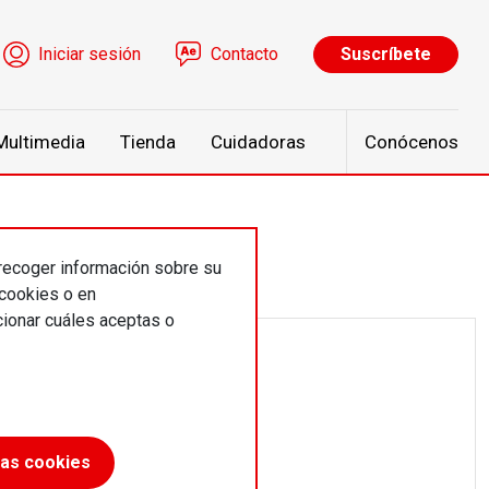
ú de cuenta de usuario
Iniciar sesión
Contacto
Suscríbete
Multimedia
Tienda
Cuidadoras
Conócenos
 recoger información sobre su
 cookies o en
ionar cuáles aceptas o
las cookies