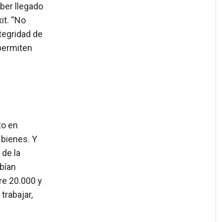
ber llegado
it. “No
ntegridad de
 permiten
to en
 bienes. Y
 de la
bían
re 20.000 y
trabajar,