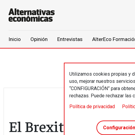
Main navigation
Inicio
Opinión
Entrevistas
AlterEco Formació
Pasar al contenido principal
Utilizamos cookies propias y de
uso, mejorar nuestros servicio
“CONFIGURACIÓN” para obtener 
rechazas. Puede rechazar las 
Política de privacidad
Políti
El Brexit tropieza e
Configuració