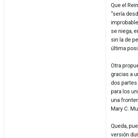
Que el Rein
“sería desd
improbable”
se niega, e
sin la de p
última posi
Otra propue
gracias a u
dos partes 
para los un
una fronter
Mary C. Mur
Queda, pues
versión dur