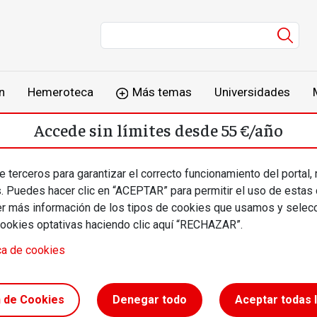
Men
n
Hemeroteca
Más temas
Universidades
Accede sin límites desde 55 €/año
o
Suscríbete
Inicia sesión
 terceros para garantizar el correcto funcionamiento del portal,
s. Puedes hacer clic en “ACEPTAR” para permitir el uso de estas
más información de los tipos de cookies que usamos y selecc
cookies optativas haciendo clic aquí “RECHAZAR”.
ca de cookies
n la
n de Cookies
Denegar todo
Aceptar todas 