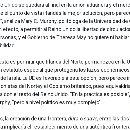
o Unido se quedara al final en la unión aduanera y el mer
e el punto de vista irlandés la mejor solución, pero pare
, analiza Mary C. Murphy, politóloga de la Universidad de 
n efecto, a permitir al Reino Unido la libertad de circulaci
ersonas, y el Gobierno de Theresa May no quiere ni hablar
bilidad.
sta es permitir que Irlanda del Norte permanezca en la 
n estatuto especial que protegería los lazos económicos 
de la isla. La UE es favorable a esta opción, pero parece 
ionistas del Nortey el Gobierno británico, pues equivaldría
a con el resto del Reino Unido. “En la práctica es posible”
phy, “pero a nivel político es muy complejo”.
, la creación de una frontera,
dura
o
suave
, entre las dos
a implicaría el restablecimiento de una auténtica fronter