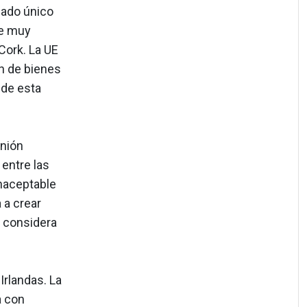
cado único
ce muy
Cork. La UE
ón de bienes
 de esta
Unión
entre las
inaceptable
 a crear
, considera
 Irlandas. La
a con