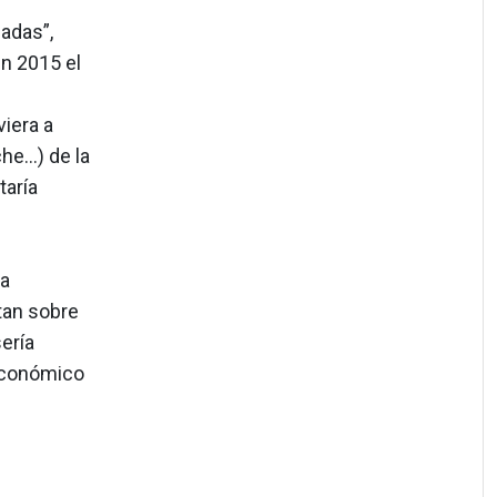
adas”,
en 2015 el
viera a
che…) de la
taría
ia
tan sobre
sería
conómico