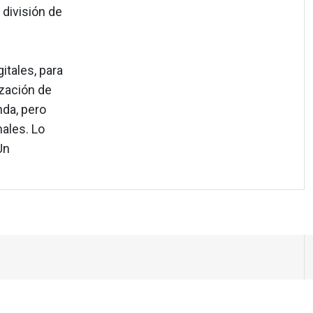
división de
itales, para
ización de
nda, pero
males. Lo
Un