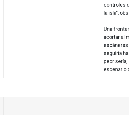
controles 
la isla”, ob
Una fronter
acortar al 
escáneres p
seguiría ha
peor sería,
escenario d