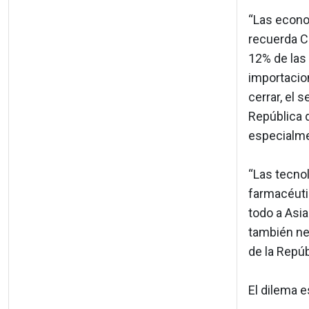
“Las econo
recuerda Co
12% de las 
importacion
cerrar, el 
República d
especialm
“Las tecnol
farmacéuti
todo a Asia
también nef
de la Repúb
El dilema es