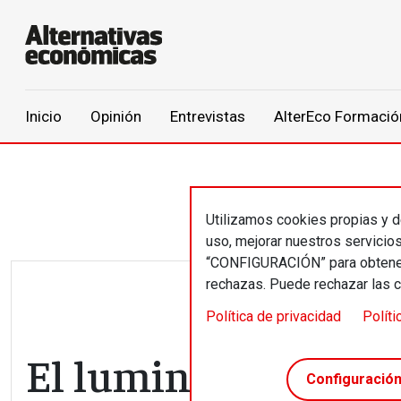
Main navigation
Inicio
Opinión
Entrevistas
AlterEco Formació
Pasar al contenido principal
Utilizamos cookies propias y de
uso, mejorar nuestros servicio
“CONFIGURACIÓN” para obtener 
rechazas. Puede rechazar las 
Política de privacidad
Políti
El luminoso agujer
Configuració