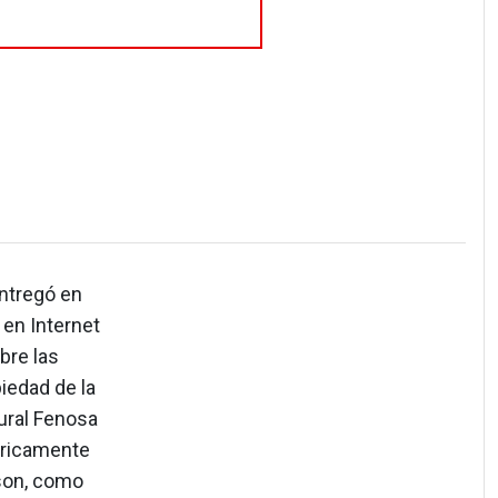
entregó en
 en Internet
bre las
iedad de la
tural Fenosa
óricamente
 son, como