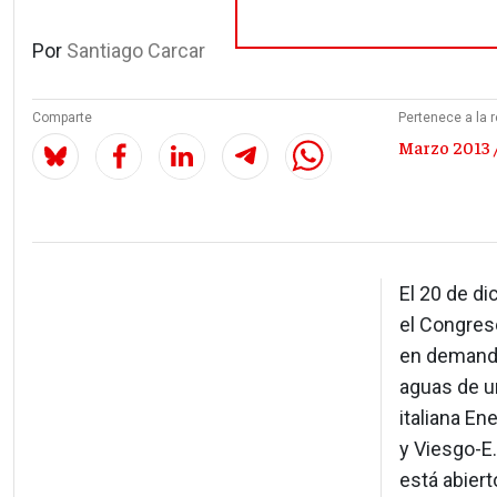
Por
Santiago Carcar
Comparte
Pertenece a la r
Marzo 2013 /
El 20 de d
el Congres
en demanda 
aguas de u
italiana En
y Viesgo-E
está abier