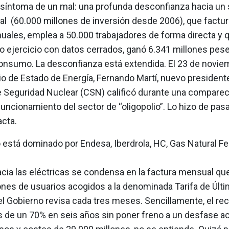
el síntoma de un mal: una profunda desconfianza hacia un
l (60.000 millones de inversión desde 2006), que factur
nuales, emplea a 50.000 trabajadores de forma directa y 
o ejercicio con datos cerrados, ganó 6.341 millones pese 
onsumo. La desconfianza está extendida. El 23 de noviem
o de Estado de Energía, Fernando Martí, nuevo president
 Seguridad Nuclear (CSN) calificó durante una comparec
uncionamiento del sector de “oligopolio”. Lo hizo de pas
acta.
 está dominado por Endesa, Iberdrola, HC, Gas Natural Fe
acia las eléctricas se condensa en la factura mensual qu
lones de usuarios acogidos a la denominada Tarifa de Últ
l Gobierno revisa cada tres meses. Sencillamente, el rec
 de un 70% en seis años sin poner freno a un desfase 