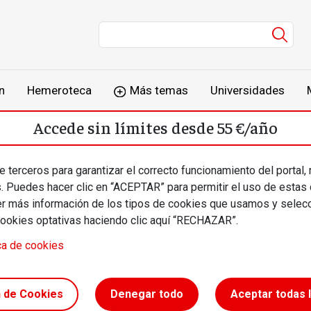
Men
n
Hemeroteca
Más temas
Universidades
Accede sin límites desde 55 €/año
o
Suscríbete
Inicia sesión
 terceros para garantizar el correcto funcionamiento del portal,
s. Puedes hacer clic en “ACEPTAR” para permitir el uso de estas
más información de los tipos de cookies que usamos y selecc
cookies optativas haciendo clic aquí “RECHAZAR”.
ca de cookies
o negro
n de Cookies
Denegar todo
Aceptar todas 