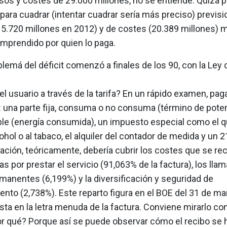
esos y costes de 29.000 millones, no se entiende. Quizá 
ara cuadrar (intentar cuadrar sería más preciso) previs
15.720 millones en 2012) y de costes (20.389 millones) 
omprendido por quien lo paga.
blemá del déficit comenzó a finales de los 90, con la Ley d
l usuario a través de la tarifa? En un rápido examen, pag
 una parte fija, consuma o no consuma (término de poten
able (energía consumida), un impuesto especial como el 
cohol o al tabaco, el alquiler del contador de medida y un 
ación, teóricamente, debería cubrir los costes que se r
cas por prestar el servicio (91,063% de la factura), los lla
manentes (6,199%) y la diversificación y seguridad de
nto (2,738%). Este reparto figura en el BOE del 31 de ma
ta en la letra menuda de la factura. Conviene mirarlo c
Por qué? Porque así se puede observar cómo el recibo se 