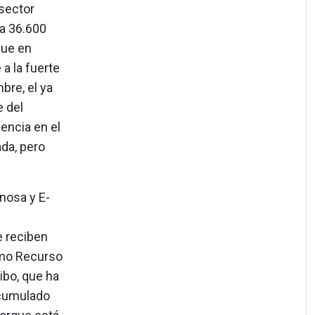
 sector
a 36.600
que en
a la fuerte
bre, el ya
e del
encia en el
ada, pero
nosa y E-
e reciben
imo Recurso
ibo, que ha
acumulado