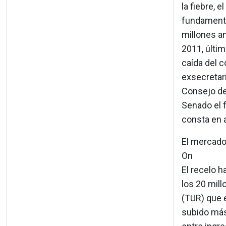
la fiebre, 
fundamenta
millones a
2011, últim
caída del c
exsecretari
Consejo de
Senado el f
consta en 
El mercado
On
El recelo h
los 20 mil
(TUR) que e
subido más