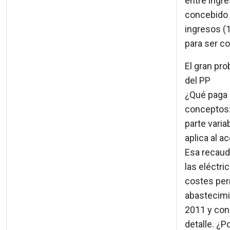
entre ingr
concebido p
ingresos (
para ser c
El gran pro
del PP
¿Qué paga e
conceptos:
parte vari
aplica al a
Esa recaud
las eléctri
costes per
abastecimie
2011 y cons
detalle. ¿