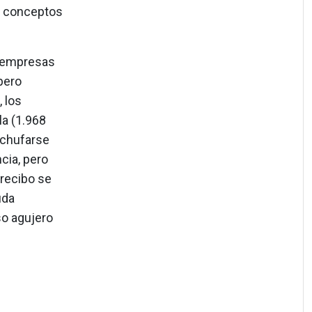
ir conceptos
as empresas
 pero
 los
la (1.968
nchufarse
cia, pero
 recibo se
uda
so agujero