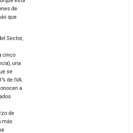
porque está
iones de
más que
el Sector,
a cinco
cia), una
que se
21% de IVA.
econocen a
mados
rzo de
on más
ha