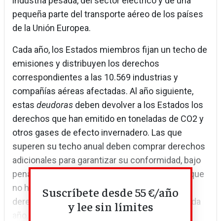
industria pesada, del sector eléctrico y de una
pequeña parte del transporte aéreo de los países
de la Unión Europea.
Cada año, los Estados miembros fijan un techo de
emisiones y distribuyen los derechos
correspondientes a las 10.569 industrias y
compañías aéreas afectadas. Al año siguiente,
estas
deudoras
deben devolver a los Estados los
derechos que han emitido en toneladas de CO2 y
otros gases de efecto invernadero. Las que
superen su techo anual deben comprar derechos
adicionales para garantizar su conformidad, bajo
pena de multa. Por el contrario, las empresas que
no han llegado al techo pueden vender los
Suscríbete desde 55 €/año
derechos sobrantes. Los Estados reducen, cada
y lee sin límites
año,...