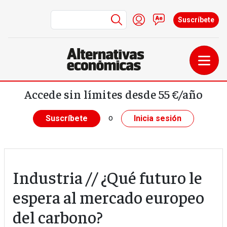
Menú de cuenta de us
Iniciar sesión
Contacto
Suscríbete
Pasar al contenido principal
Accede sin límites desde 55 €/año
o
Suscríbete
Inicia sesión
Industria // ¿Qué futuro le
espera al mercado europeo
del carbono?