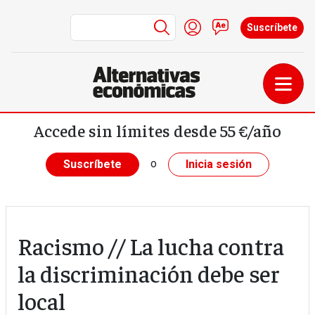
Menú de cuenta de us
Iniciar sesión
Contacto
Suscríbete
Pasar al contenido principal
Accede sin límites desde 55 €/año
o
Suscríbete
Inicia sesión
Racismo // La lucha contra
la discriminación debe ser
local