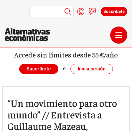
Menú de cuenta de us
Iniciar sesión
Contacto
Suscríbete
Pasar al contenido principal
Accede sin límites desde 55 €/año
o
Suscríbete
Inicia sesión
“Un movimiento para otro
mundo” // Entrevista a
Guillaume Mazeau,