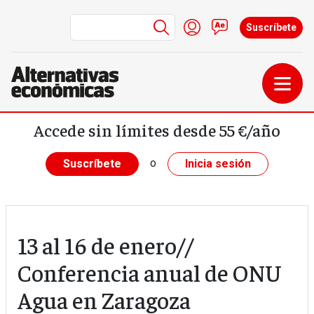
Menú de cuenta de us
Iniciar sesión
Contacto
Suscríbete
Pasar al contenido principal
Accede sin límites desde 55 €/año
o
Suscríbete
Inicia sesión
13 al 16 de enero//
Conferencia anual de ONU
Agua en Zaragoza