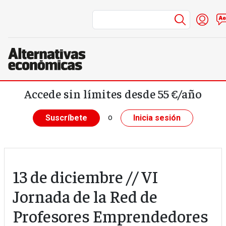
Menú de
Inic
Pasar al contenido principal
Accede sin límites desde 55 €/año
o
Suscríbete
Inicia sesión
13 de diciembre // VI
Jornada de la Red de
Profesores Emprendedores