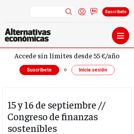
Menú de cuenta de us
Iniciar sesión
Contacto
Suscríbete
Pasar al contenido principal
Accede sin límites desde 55 €/año
o
Suscríbete
Inicia sesión
15 y 16 de septiembre //
Congreso de finanzas
sostenibles