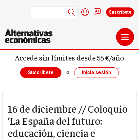
Menú de cuenta de us
Iniciar sesión
Contacto
Suscríbete
Pasar al contenido principal
Accede sin límites desde 55 €/año
o
Suscríbete
Inicia sesión
16 de diciembre // Coloquio
‘La España del futuro:
educación, ciencia e