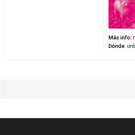
Más info:
Dónde
: onl