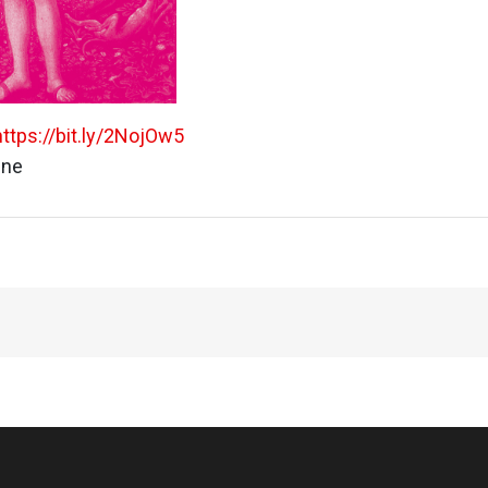
https://bit.ly/2NojOw5
ine