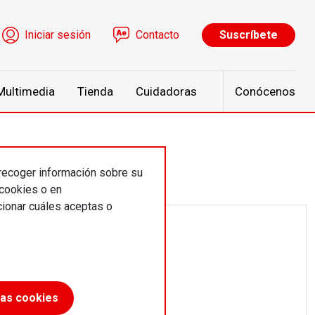
ú de cuenta de usuario
Iniciar sesión
Contacto
Suscríbete
Multimedia
Tienda
Cuidadoras
Conócenos
 recoger información sobre su
 cookies o en
ionar cuáles aceptas o
las cookies