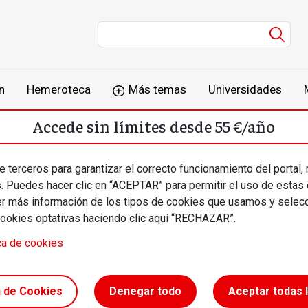
Men
n
Hemeroteca
Más temas
Universidades
Accede sin límites desde 55 €/año
o
Suscríbete
Inicia sesión
 terceros para garantizar el correcto funcionamiento del portal,
s. Puedes hacer clic en “ACEPTAR” para permitir el uso de estas
más información de los tipos de cookies que usamos y selecc
cookies optativas haciendo clic aquí “RECHAZAR”.
ca de cookies
s en la
n de Cookies
Denegar todo
Aceptar todas 