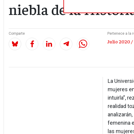
niebla de la Histori
Comparte
Pertenece a la r
Julio 2020 /
La Universi
mujeres en 
intuirla”, 
realidad to
analizarán,
femenina e
las mujere