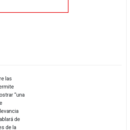
re las
permite
mostrar “una
e
elevancia
ablará de
s de la