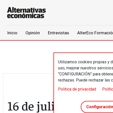
Main navigation
Inicio
Opinión
Entrevistas
AlterEco Formació
Pasar al contenido principal
Utilizamos cookies propias y de
uso, mejorar nuestros servicio
“CONFIGURACIÓN” para obtener 
rechazas. Puede rechazar las 
Política de privacidad
Políti
16 de julio // Mujere
Configuració