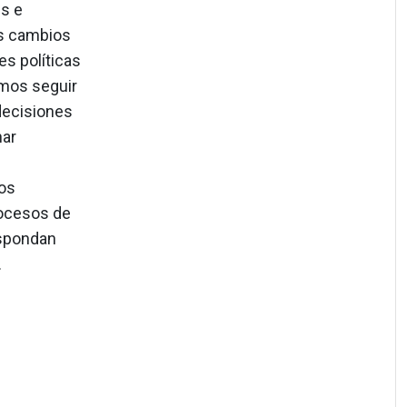
es e
os cambios
s políticas
emos seguir
decisiones
nar
tos
rocesos de
espondan
.