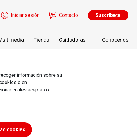
ú de cuenta de usuario
Iniciar sesión
Contacto
Suscríbete
Multimedia
Tienda
Cuidadoras
Conócenos
 recoger información sobre su
 cookies o en
ionar cuáles aceptas o
las cookies