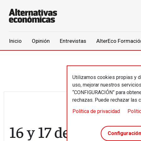
Main navigation
Inicio
Opinión
Entrevistas
AlterEco Formació
Pasar al contenido principal
Utilizamos cookies propias y de
uso, mejorar nuestros servicio
“CONFIGURACIÓN” para obtener 
rechazas. Puede rechazar las 
Política de privacidad
Políti
16 y 17 de junio // 
Configuració