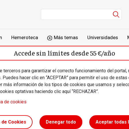
Men
n
Hemeroteca
Más temas
Universidades
Accede sin límites desde 55 €/año
o
Suscríbete
Inicia sesión
 terceros para garantizar el correcto funcionamiento del portal,
s. Puedes hacer clic en “ACEPTAR” para permitir el uso de estas
más información de los tipos de cookies que usamos y selecc
cookies optativas haciendo clic aquí “RECHAZAR”.
ca de cookies
VI Congreso
n de Cookies
Denegar todo
Aceptar todas 