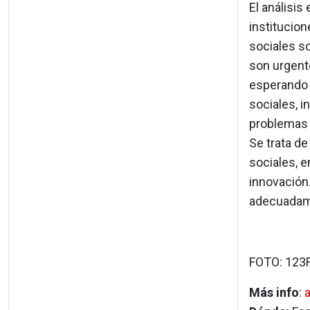
El análisi
institucio
sociales s
son urgent
esperando 
sociales, i
problemas 
Se trata d
sociales, 
innovación
adecuadame
FOTO: 123
Más info
: