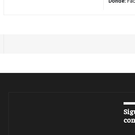
Dónde:
Fac
Sig
con