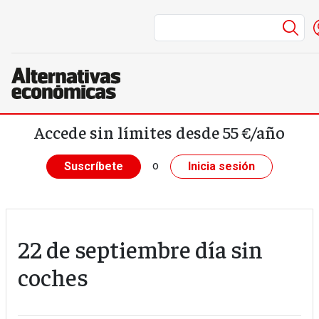
Me
Pasar al contenido principal
Accede sin límites desde 55 €/año
o
Suscríbete
Inicia sesión
22 de septiembre día sin
coches