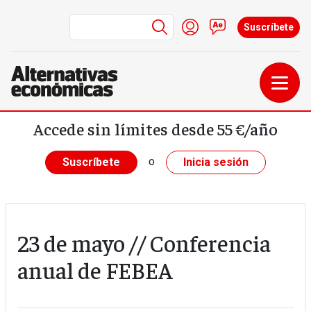
Menú de cuenta de us
Iniciar sesión
Contacto
Suscríbete
Pasar al contenido principal
Accede sin límites desde 55 €/año
o
Suscríbete
Inicia sesión
23 de mayo // Conferencia
anual de FEBEA