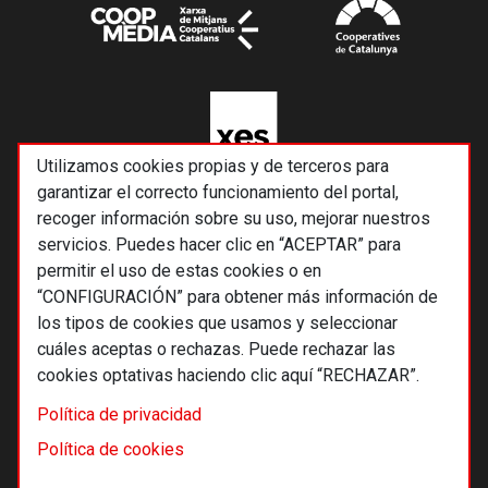
Utilizamos cookies propias y de terceros para
garantizar el correcto funcionamiento del portal,
recoger información sobre su uso, mejorar nuestros
servicios. Puedes hacer clic en “ACEPTAR” para
permitir el uso de estas cookies o en
“CONFIGURACIÓN” para obtener más información de
los tipos de cookies que usamos y seleccionar
cuáles aceptas o rechazas. Puede rechazar las
cookies optativas haciendo clic aquí “RECHAZAR”.
© 2026 Alternativas económicas SCCL
Política de privacidad
Footer
Términos y condiciones de uso
Política de cookies
Política de privacidad