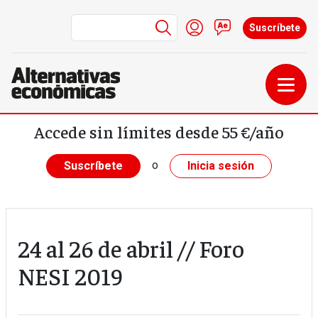
Menú de cuenta de us
Iniciar sesión
Contacto
Suscríbete
Pasar al contenido principal
Accede sin límites desde 55 €/año
o
Suscríbete
Inicia sesión
24 al 26 de abril // Foro
NESI 2019