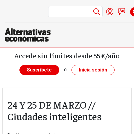
Menú de cue
Iniciar s
Co
Pasar al contenido principal
Accede sin límites desde 55 €/año
o
Suscríbete
Inicia sesión
24 Y 25 DE MARZO //
Ciudades inteligentes