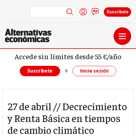
Menú de cuenta de us
Iniciar sesión
Contacto
Suscríbete
Pasar al contenido principal
Accede sin límites desde 55 €/año
o
Suscríbete
Inicia sesión
27 de abril // Decrecimiento
y Renta Básica en tiempos
de cambio climático