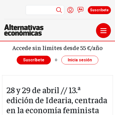
Menú de cuenta de us
Iniciar sesión
Contacto
Suscríbete
Pasar al contenido principal
Accede sin límites desde 55 €/año
o
Suscríbete
Inicia sesión
28 y 29 de abril // 13.ª
edición de Idearia, centrada
en la economía feminista