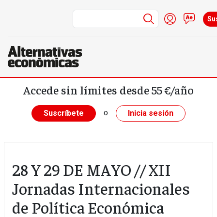
Menú de cuen
Iniciar ses
Cont
Su
Pasar al contenido principal
Accede sin límites desde 55 €/año
o
Suscríbete
Inicia sesión
28 Y 29 DE MAYO // XII
Jornadas Internacionales
de Política Económica