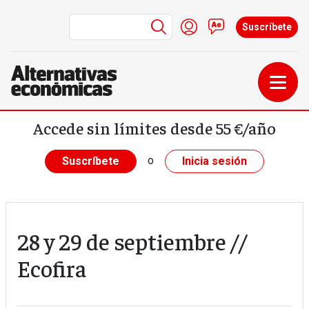
Menú de cuenta de us
Iniciar sesión
Contacto
Suscríbete
Pasar al contenido principal
Accede sin límites desde 55 €/año
o
Suscríbete
Inicia sesión
28 y 29 de septiembre //
Ecofira