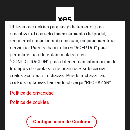
Utilizamos cookies propias y de terceros para
garantizar el correcto funcionamiento del portal,
recoger información sobre su uso, mejorar nuestros
servicios. Puedes hacer clic en “ACEPTAR” para
permitir el uso de estas cookies o en
“CONFIGURACIÓN” para obtener más información de
los tipos de cookies que usamos y seleccionar
cuáles aceptas o rechazas. Puede rechazar las
cookies optativas haciendo clic aquí “RECHAZAR”.
© 2026 Alternativas económicas SCCL
Política de privacidad
Footer
Términos y condiciones de uso
Política de cookies
Política de privacidad
Política de cookies
Configuración de Cookies
Principios editoriales