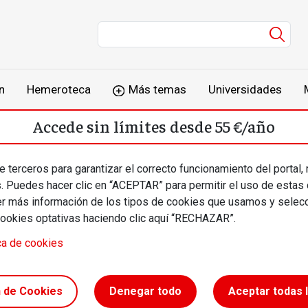
Men
n
Hemeroteca
Más temas
Universidades
Accede sin límites desde 55 €/año
o
Suscríbete
Inicia sesión
 terceros para garantizar el correcto funcionamiento del portal,
s. Puedes hacer clic en “ACEPTAR” para permitir el uso de estas
más información de los tipos de cookies que usamos y selecc
cookies optativas haciendo clic aquí “RECHAZAR”.
ca de cookies
2 de
n de Cookies
Denegar todo
Aceptar todas 