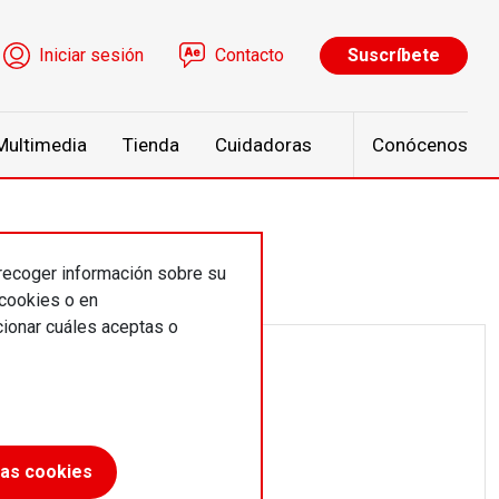
ú de cuenta de usuario
Iniciar sesión
Contacto
Suscríbete
Multimedia
Tienda
Cuidadoras
Conócenos
 recoger información sobre su
 cookies o en
ionar cuáles aceptas o
las cookies