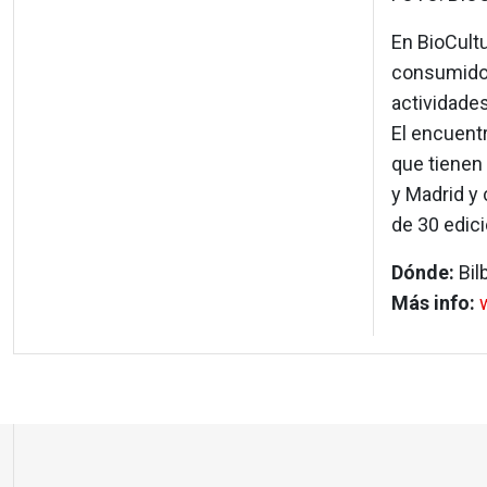
En BioCultu
consumidor
actividades
El encuentr
que tienen 
y Madrid y 
de 30 edic
Dónde:
Bil
Más info: