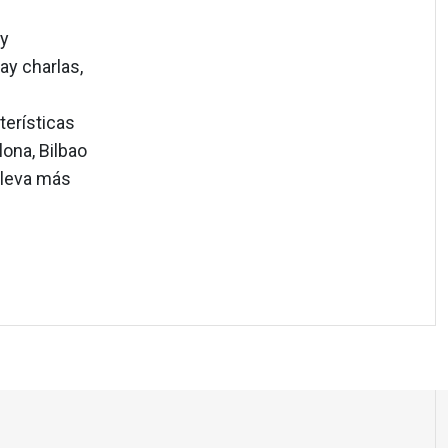
 y
y charlas,
terísticas
ona, Bilbao
 lleva más