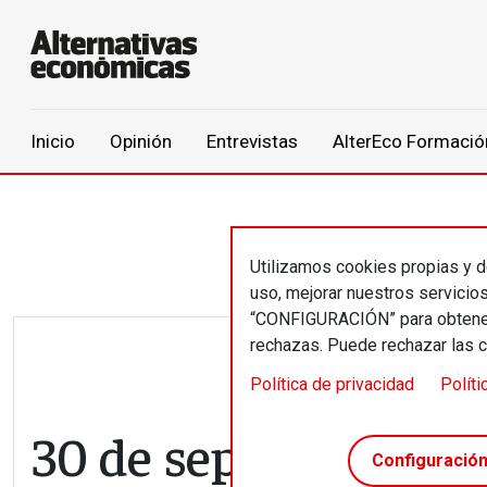
Main navigation
Inicio
Opinión
Entrevistas
AlterEco Formació
Pasar al contenido principal
Utilizamos cookies propias y de
uso, mejorar nuestros servicio
“CONFIGURACIÓN” para obtener 
rechazas. Puede rechazar las 
Política de privacidad
Políti
30 de septiembre al 
Configuració