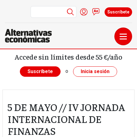
Menú de cuenta de us
Iniciar sesión
Contacto
Suscríbete
Pasar al contenido principal
Accede sin límites desde 55 €/año
o
Suscríbete
Inicia sesión
5 DE MAYO // IV JORNADA
INTERNACIONAL DE
FINANZAS