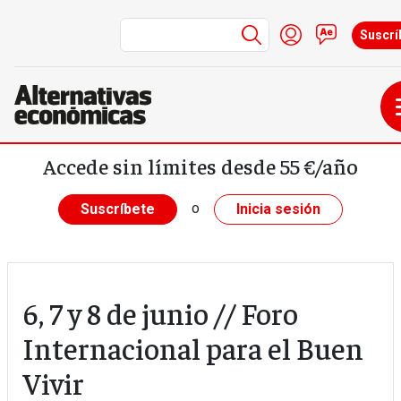
Menú de cuenta 
Iniciar sesión
Contacto
Suscrí
Pasar al contenido principal
Accede sin límites desde 55 €/año
o
Suscríbete
Inicia sesión
6, 7 y 8 de junio // Foro
Internacional para el Buen
Vivir