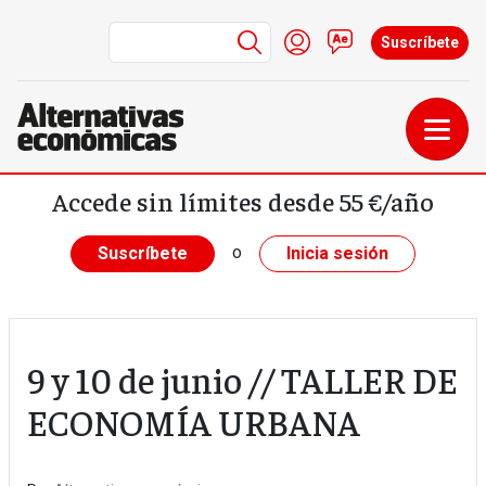
Menú de cuenta de us
Iniciar sesión
Contacto
Suscríbete
Pasar al contenido principal
Accede sin límites desde 55 €/año
o
Suscríbete
Inicia sesión
9 y 10 de junio // TALLER DE
ECONOMÍA URBANA