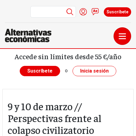
Menú de cuenta de us
Iniciar sesión
Contacto
Suscríbete
Pasar al contenido principal
Accede sin límites desde 55 €/año
o
Suscríbete
Inicia sesión
9 y 10 de marzo //
Perspectivas frente al
colapso civilizatorio