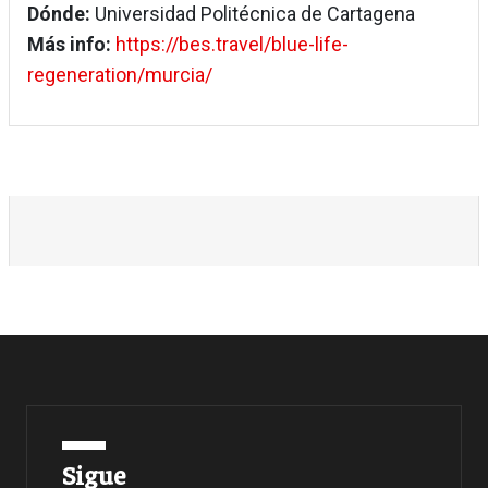
Dónde:
Universidad Politécnica de Cartagena
Más info:
https://bes.travel/blue-life-
regeneration/murcia/
Sigue