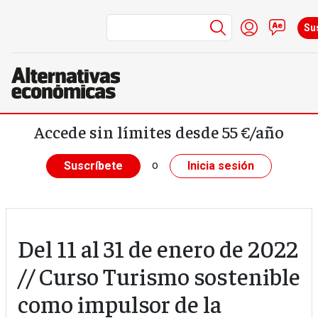
Menú de cuen
Iniciar ses
Cont
Su
Pasar al contenido principal
Accede sin límites desde 55 €/año
o
Suscríbete
Inicia sesión
Del 11 al 31 de enero de 2022
// Curso Turismo sostenible
como impulsor de la