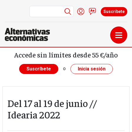
Menú de cuenta de us
Iniciar sesión
Contacto
Suscríbete
Pasar al contenido principal
Accede sin límites desde 55 €/año
o
Suscríbete
Inicia sesión
Del 17 al 19 de junio //
Idearia 2022