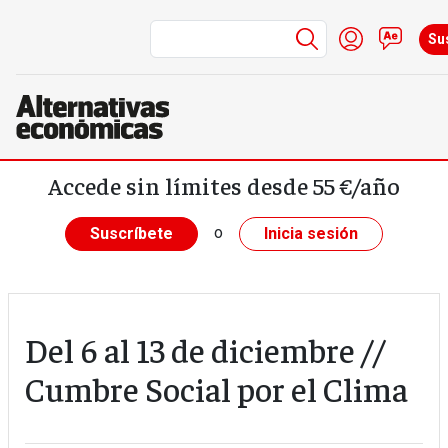
Menú de cuen
Iniciar ses
Cont
Su
Pasar al contenido principal
Accede sin límites desde 55 €/año
o
Suscríbete
Inicia sesión
Del 6 al 13 de diciembre //
Cumbre Social por el Clima