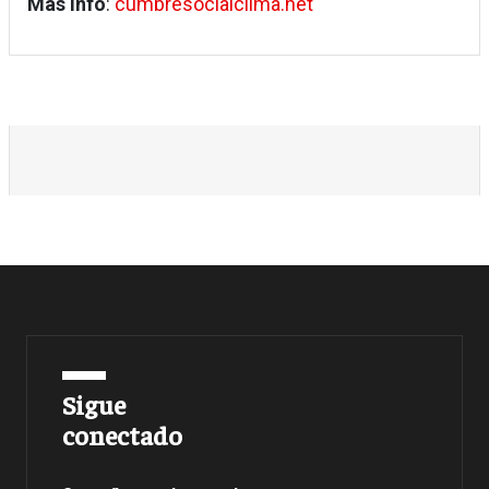
Más info
:
cumbresocialclima.net
Sigue
conectado