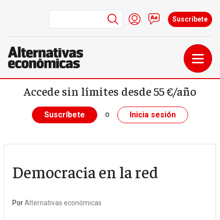
Menú de cuenta de us
Iniciar sesión
Contacto
Suscríbete
Pasar al contenido principal
Accede sin límites desde 55 €/año
o
Suscríbete
Inicia sesión
Democracia en la red
Por
Alternativas económicas