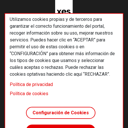
Utilizamos cookies propias y de terceros para
garantizar el correcto funcionamiento del portal,
recoger información sobre su uso, mejorar nuestros
servicios. Puedes hacer clic en “ACEPTAR” para
permitir el uso de estas cookies o en
“CONFIGURACIÓN” para obtener más información de
los tipos de cookies que usamos y seleccionar
cuáles aceptas o rechazas. Puede rechazar las
cookies optativas haciendo clic aquí “RECHAZAR”.
© 2026 Alternativas económicas SCCL
Política de privacidad
Footer
Términos y condiciones de uso
Política de cookies
Política de privacidad
Política de cookies
Configuración de Cookies
Principios editoriales
Transparencia cooperativa