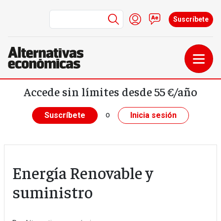
Menú de cuenta de us
Iniciar sesión
Contacto
Suscríbete
Pasar al contenido principal
Accede sin límites desde 55 €/año
o
Suscríbete
Inicia sesión
Energía Renovable y
suministro