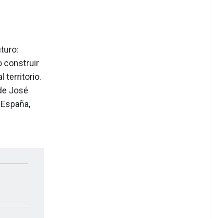
turo:
 construir
 territorio.
de José
 España,