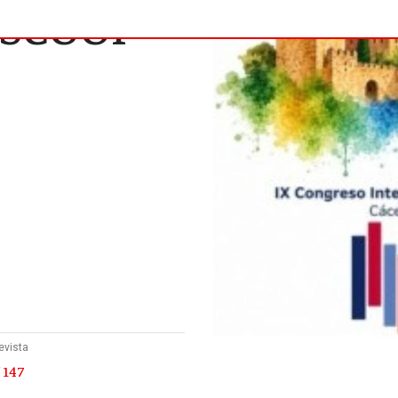
EESCOOP
evista
 147