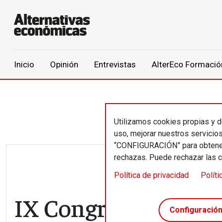
Main navigation
Inicio
Opinión
Entrevistas
AlterEco Formació
Pasar al contenido principal
Utilizamos cookies propias y de
uso, mejorar nuestros servicio
“CONFIGURACIÓN” para obtener 
rechazas. Puede rechazar las 
Política de privacidad
Políti
IX Congreso Interna
Configuració