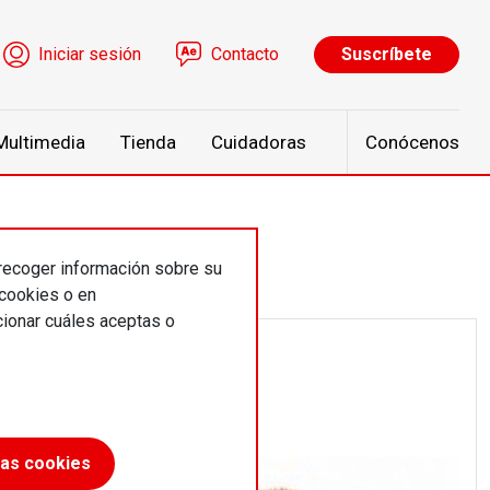
ú de cuenta de usuario
Iniciar sesión
Contacto
Suscríbete
Multimedia
Tienda
Cuidadoras
Conócenos
 recoger información sobre su
 cookies o en
ionar cuáles aceptas o
las cookies