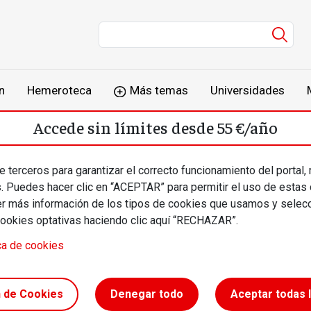
Men
n
Hemeroteca
Más temas
Universidades
Accede sin límites desde 55 €/año
o
Suscríbete
Inicia sesión
 terceros para garantizar el correcto funcionamiento del portal,
s. Puedes hacer clic en “ACEPTAR” para permitir el uso de estas
más información de los tipos de cookies que usamos y selecc
cookies optativas haciendo clic aquí “RECHAZAR”.
ca de cookies
cional de
n de Cookies
Denegar todo
Aceptar todas 