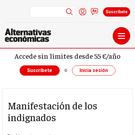
Menú de cuenta de us
Iniciar sesión
Contacto
Suscríbete
Pasar al contenido principal
Accede sin límites desde 55 €/año
o
Suscríbete
Inicia sesión
Manifestación de los
indignados