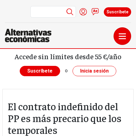
Menú de cuenta de us
Iniciar sesión
Contacto
Suscríbete
Pasar al contenido principal
Accede sin límites desde 55 €/año
o
Suscríbete
Inicia sesión
El contrato indefinido del
PP es más precario que los
temporales