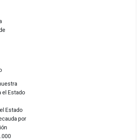
a
 de
o
nuestra
 el Estado
 el Estado
recauda por
ión
6.000