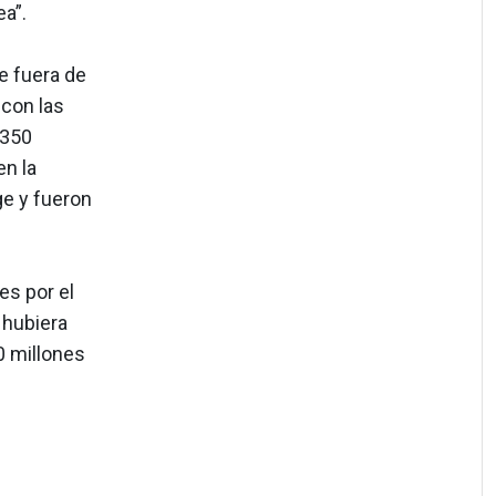
a”.
e fuera de
 con las
 350
n la
ge y fueron
s por el
t hubiera
0 millones