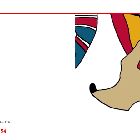
evista
 54