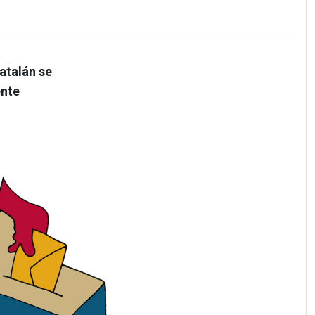
atalán se
ente