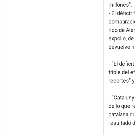
millones”.
- El défici
comparacio
rico de Ale
expolio, d
devuelve n
- “El défic
triple del 
recortes” y
- “Catalun
de lo que r
catalana q
resultado d