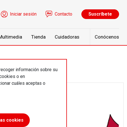
ú de cuenta de usuario
Iniciar sesión
Contacto
Suscríbete
Multimedia
Tienda
Cuidadoras
Conócenos
 recoger información sobre su
 cookies o en
ionar cuáles aceptas o
las cookies