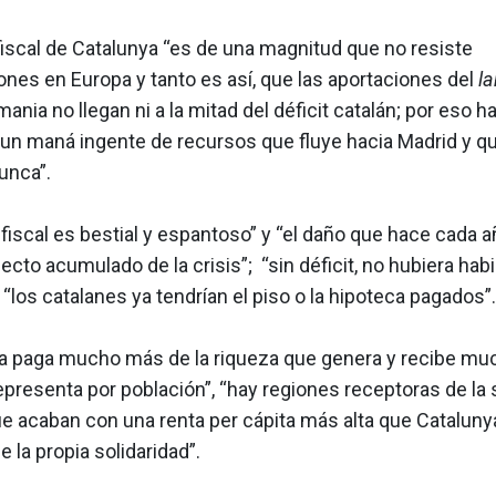
t fiscal de Catalunya “es de una magnitud que no resiste
nes en Europa y tanto es así, que las aportaciones del
l
mania no llegan ni a la mitad del déficit catalán; por eso 
e un maná ingente de recursos que fluye hacia Madrid y q
unca”.
it fiscal es bestial y espantoso” y “el daño que hace cada a
efecto acumulado de la crisis”; “sin déficit, no hubiera hab
 “los catalanes ya tendrían el piso o la hipoteca pagados”.
ya paga mucho más de la riqueza que genera y recibe m
epresenta por población”, “hay regiones receptoras de la 
ue acaban con una renta per cápita más alta que Catalun
e la propia solidaridad”.