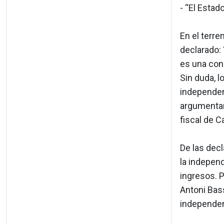
- “El Estad
En el terre
declarado:
es una cons
Sin duda, l
independen
argumentari
fiscal de C
De las dec
la independ
ingresos. P
Antoni Bass
independen