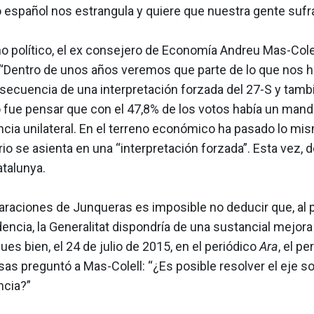
o español nos estrangula y quiere que nuestra gente sufra
no político, el ex consejero de Economía Andreu Mas-Cole
 “Dentro de unos años veremos que parte de lo que nos 
ecuencia de una interpretación forzada del 27-S y tambi
o fue pensar que con el 47,8% de los votos había un manda
cia unilateral. En el terreno económico ha pasado lo mis
o se asienta en una “interpretación forzada”. Esta vez, de
atalunya.
laraciones de Junqueras es imposible no deducir que, al 
encia, la Generalitat dispondría de una sustancial mejor
ues bien, el 24 de julio de 2015, en el periódico
Ara
, el pe
as preguntó a Mas-Colell: “¿Es posible resolver el eje soc
cia?”