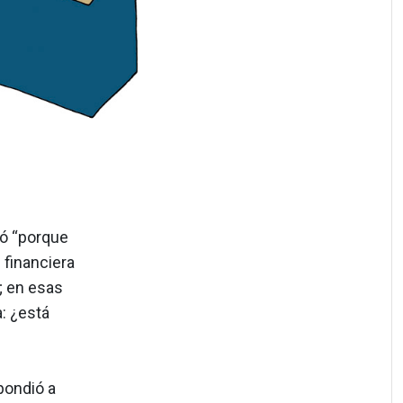
nó “porque
 financiera
; en esas
: ¿está
pondió a