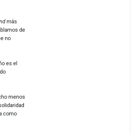
and
más
hablamos de
ue no
ño es el
ido
ucho menos
solidaridad
ya como