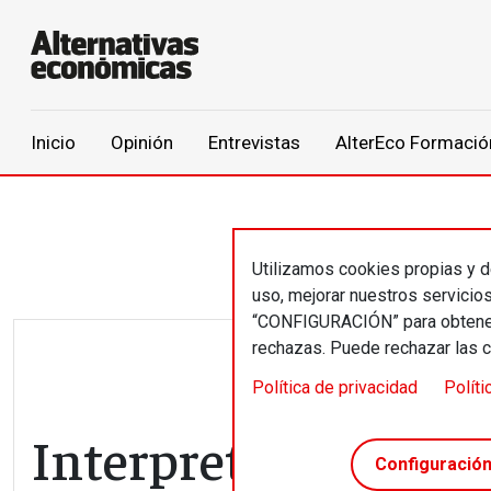
Main navigation
Inicio
Opinión
Entrevistas
AlterEco Formació
Pasar al contenido principal
Utilizamos cookies propias y de
uso, mejorar nuestros servicio
“CONFIGURACIÓN” para obtener 
rechazas. Puede rechazar las 
Política de privacidad
Políti
Interpretaciones fo
Configuració