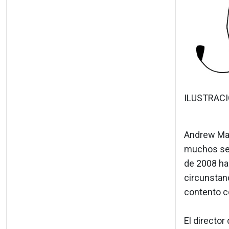
ILUSTRACI
Andrew Marr
muchos se h
de 2008 hab
circunstan
contento c
El director