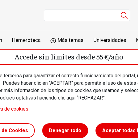
Men
n
Hemeroteca
Más temas
Universidades
Accede sin límites desde 55 €/año
o
Suscríbete
Inicia sesión
 terceros para garantizar el correcto funcionamiento del portal,
s. Puedes hacer clic en “ACEPTAR” para permitir el uso de estas
más información de los tipos de cookies que usamos y selecc
cookies optativas haciendo clic aquí “RECHAZAR”.
ca de cookies
rzadas
n de Cookies
Denegar todo
Aceptar todas 