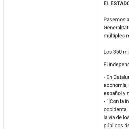
EL ESTAD
Pasemos a C
Generalita
múltiples 
Los 350 mi
El indepen
- En Catal
economía, 
español y 
- “[Con la 
occidental
la vía de l
públicos de