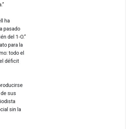
.”
ll ha
ha pasado
én del 1-O.”
to para la
mo: todo el
l déficit
producirse
a de sus
riodista
ial sin la