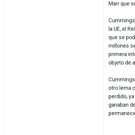
Marr que su
Cummings d
la UE, el R
que se podr
millones s
primera int
objeto de 
Cummings e
otro lema 
perdido, ya
ganaban de
permanecer