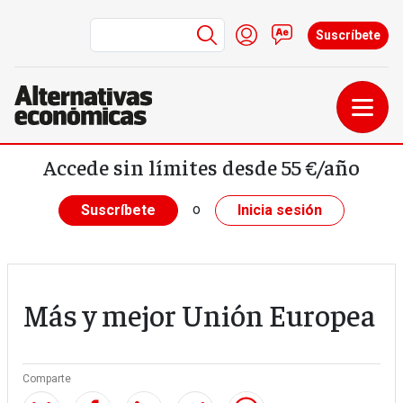
Menú de cuenta de us
Iniciar sesión
Contacto
Suscríbete
Pasar al contenido principal
Accede sin límites desde 55 €/año
o
Suscríbete
Inicia sesión
Más y mejor Unión Europea
Comparte