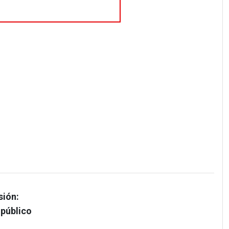
sión:
 público