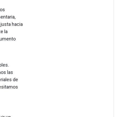
nos
entaria,
justa hacia
e la
trumento
les.
mos las
riales de
cesitamos