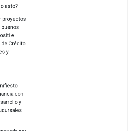
do esto?
r proyectos
ay buenos
siti e
o de Crédito
es y
nifiesto
nancia con
arrollo y
sucursales