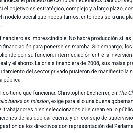
es indicar el proceso de cambios necesarios para conseg
 si el objetivo es estratégico, complejo y a largo plazo, c
el modelo social que necesitamos, entonces será una pla
a.
 financiero es imprescindible. No habrá producción si la
n financiación para ponerse en marcha. Sin embargo, lo
iendo con su función: intermediación entre la inversión 
al y el ahorro. La crisis financiera de 2008, sus malas prá
damiento del sector privado pusieron de manifiesto la 
a pública.
lico tiene que funcionar. Christopher Excherrer, en
The Ch
blic banks on mission
, exige para ello una buena goberna
 y trabajadores bien seleccionados que crean en lo públi
unciones de las que dar cuenta y un consejo de supervisi
 gestión de los directivos con representación del Parlam