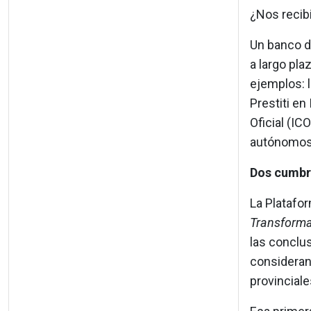
¿Nos recib
Un banco d
a largo pla
ejemplos: 
Prestiti en
Oficial (IC
autónomos 
Dos cumbr
La Platafo
Transformar
las conclu
considerand
provinciale