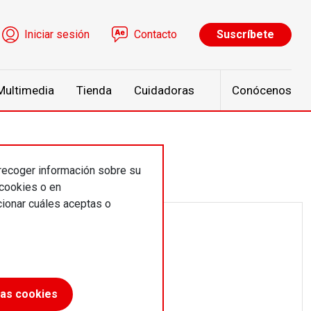
ú de cuenta de usuario
Iniciar sesión
Contacto
Suscríbete
Multimedia
Tienda
Cuidadoras
Conócenos
 recoger información sobre su
 cookies o en
ionar cuáles aceptas o
las cookies