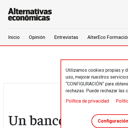
Main navigation
Inicio
Opinión
Entrevistas
AlterEco Formació
Pasar al contenido principal
Utilizamos cookies propias y de
uso, mejorar nuestros servicio
“CONFIGURACIÓN” para obtener 
rechazas. Puede rechazar las 
Política de privacidad
Políti
Un banco de desarro
Configuració