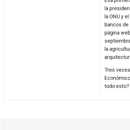
Esa primer
la presiden
la ONU y el
bancos de d
página web
septiembre
la agricult
arquitectur
Tres veces
Económicos,
todo esto