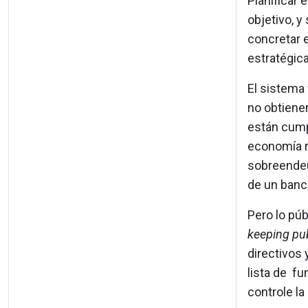
Planificar 
objetivo, y
concretar 
estratégic
El sistema
no obtiene
están cumpl
economía re
sobreendeu
de un banc
Pero lo púb
keeping pu
directivos
lista de f
controle la