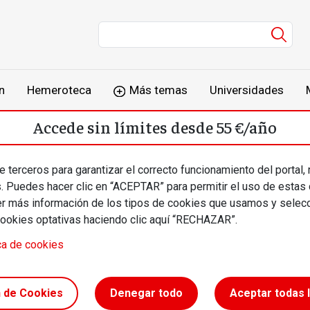
Men
n
Hemeroteca
Más temas
Universidades
Accede sin límites desde 55 €/año
o
Suscríbete
Inicia sesión
 terceros para garantizar el correcto funcionamiento del portal,
s. Puedes hacer clic en “ACEPTAR” para permitir el uso de estas
más información de los tipos de cookies que usamos y selecc
cookies optativas haciendo clic aquí “RECHAZAR”.
ca de cookies
llo para
n de Cookies
Denegar todo
Aceptar todas 