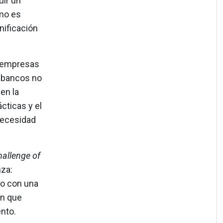
uir un
omo es
nificación
s empresas
s bancos no
en la
cticas y el
necesidad
allenge of
nza:
co con una
ón que
ento.