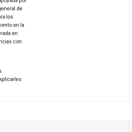
apoyada por
general de
ra los
vento en la
brada en
ncias con
s
xplicarles