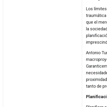
Los límites
traumática 
que el merc
la sociedad
planificaci
imprescind
Antonio Tu
macroproye
Garanticem
necesidade
proximidad
tanto de pr
Planificac