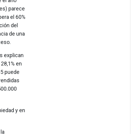
 el año
es) parece
pera el 60%
ción del
ncia de una
ceso.
s explican
l 28,1% en
15 puede
vendidas
 500.000
piedad y en
la