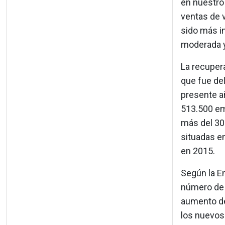
en nuestro 
ventas de v
sido más in
moderada y
La recuper
que fue de
presente añ
513.500 em
más del 30%
situadas en
en 2015.
Según la E
número de f
aumento de 
los nuevos 