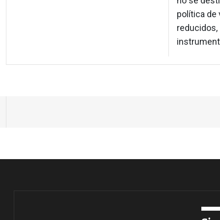
no se dest
política de
reducidos,
instrumento