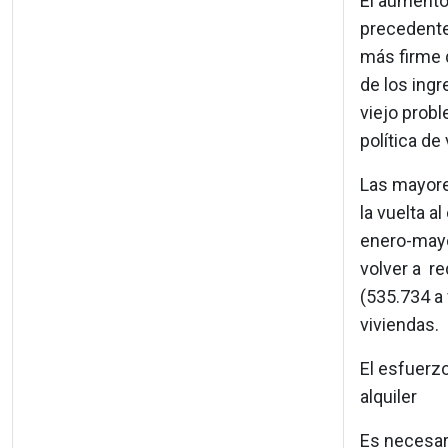
El aumento 
precedente
más firme q
de los ingr
viejo probl
política d
Las mayores
la vuelta a
enero-mayo
volver a r
(535.734 a 
viviendas.
El esfuerzo
alquiler
Es necesar