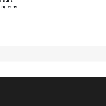
ria una
e ingresos