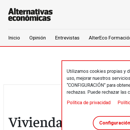
Main navigation
Inicio
Opinión
Entrevistas
AlterEco Formació
Pasar al contenido principal
Utilizamos cookies propias y de
uso, mejorar nuestros servicio
“CONFIGURACIÓN” para obtener 
rechazas. Puede rechazar las 
Política de privacidad
Políti
Vivienda: continúa 
Configuració