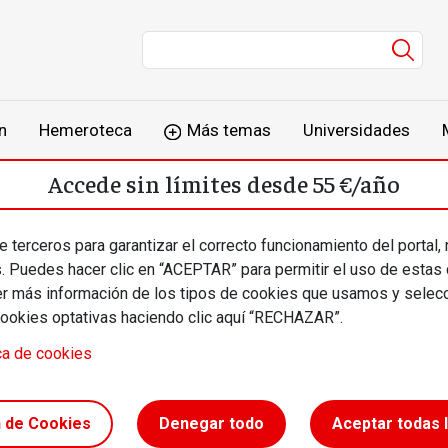
Men
n
Hemeroteca
Más temas
Universidades
Accede sin límites desde 55 €/año
o
Suscríbete
Inicia sesión
 terceros para garantizar el correcto funcionamiento del portal,
s. Puedes hacer clic en “ACEPTAR” para permitir el uso de estas
más información de los tipos de cookies que usamos y selecc
cookies optativas haciendo clic aquí “RECHAZAR”.
ca de cookies
la
n de Cookies
Denegar todo
Aceptar todas 