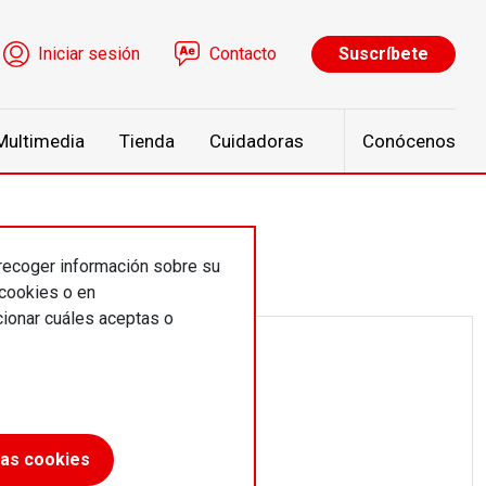
ú de cuenta de usuario
Iniciar sesión
Contacto
Suscríbete
Multimedia
Tienda
Cuidadoras
Conócenos
 recoger información sobre su
 cookies o en
ionar cuáles aceptas o
las cookies