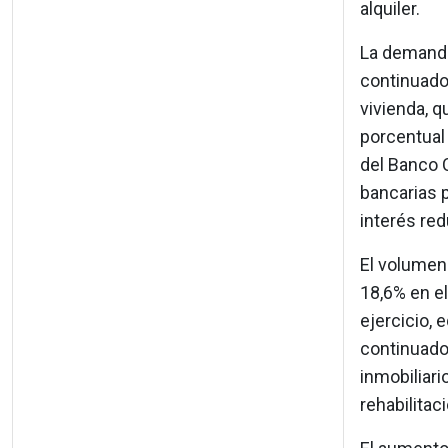
alquiler.
La demanda
continuado
vivienda, q
porcentual 
del Banco C
bancarias 
interés red
El volumen
18,6% en e
ejercicio, 
continuado
inmobiliari
rehabilitac