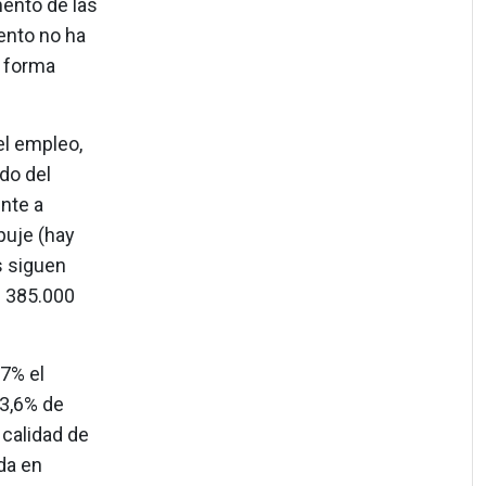
mento de las
ento no ha
e forma
el empleo,
do del
nte a
puje (hay
s siguen
s 385.000
7% el
 3,6% de
 calidad de
da en