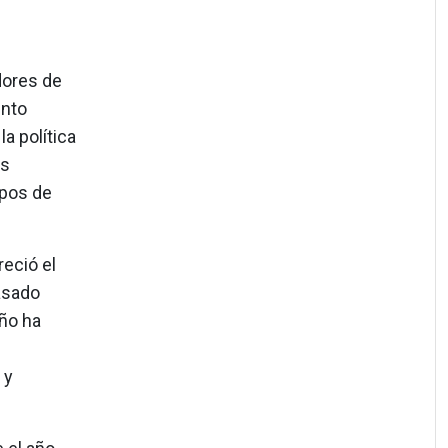
dores de
unto
a política
es
ipos de
eció el
asado
año ha
 y