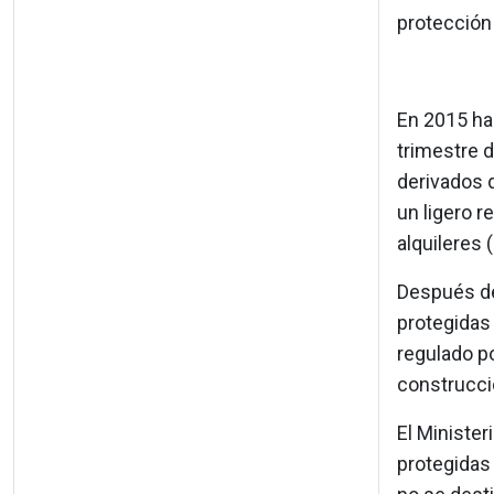
protección 
En 2015 ha
trimestre 
derivados 
un ligero 
alquileres 
Después de
protegidas 
regulado po
construcció
El Minister
protegidas