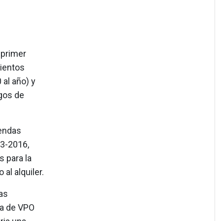
 primer
ientos
al año) y
gos de
iendas
13-2016,
 para la
al alquiler.
as
va de VPO