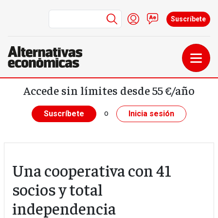
Menú de cuenta de us
Iniciar sesión
Contacto
Suscríbete
Pasar al contenido principal
Accede sin límites desde 55 €/año
o
Suscríbete
Inicia sesión
Una cooperativa con 41
socios y total
independencia