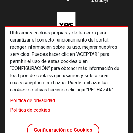
Utilizamos cookies propias y de terceros para
garantizar el correcto funcionamiento del portal,
recoger información sobre su uso, mejorar nuestros
servicios. Puedes hacer clic en “ACEPTAR” para
permitir el uso de estas cookies o en
“CONFIGURACIÓN” para obtener más información de
los tipos de cookies que usamos y seleccionar
cuáles aceptas o rechazas. Puede rechazar las
cookies optativas haciendo clic aquí “RECHAZAR”.
© 2026 Alternativas económicas SCCL
Política de privacidad
Footer
Términos y condiciones de uso
Política de cookies
Política de privacidad
Política de cookies
Configuración de Cookies