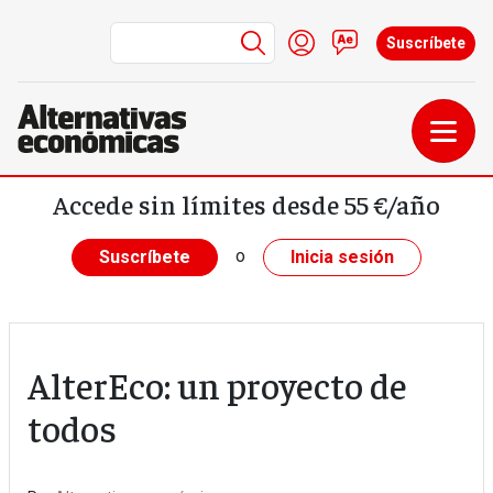
Menú de cuenta de us
Iniciar sesión
Contacto
Suscríbete
Pasar al contenido principal
Accede sin límites desde 55 €/año
o
Suscríbete
Inicia sesión
AlterEco: un proyecto de
todos